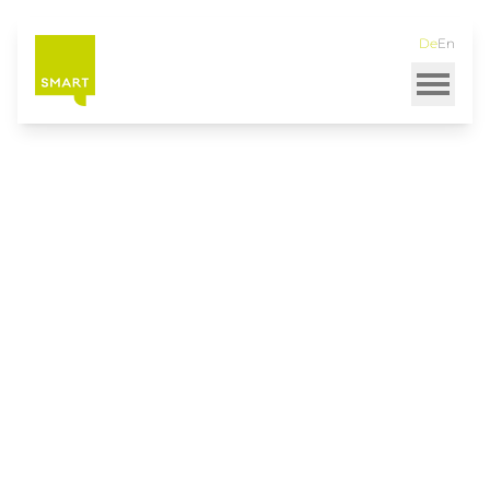
Direkt
zum
De
En
Inhalt