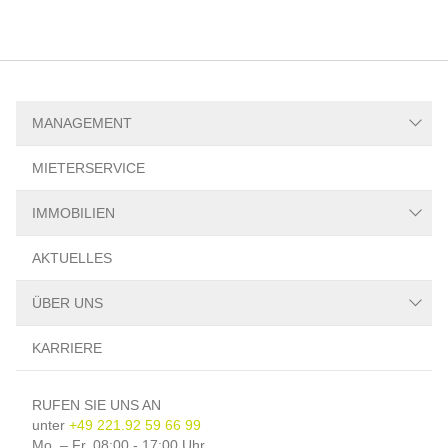
MANAGEMENT
Asset-Management
MIETERSERVICE
Facility-Management
Property-Management
IMMOBILIEN
Immobiliensuche
AKTUELLES
Immobilienbewertung
Immobilienberatung
ÜBER UNS
Referenzen
SMART
KARRIERE
Kontakt
Das Team
RUFEN SIE UNS AN
unter
+49 221.92 59 66 99
Mo. – Fr. 08:00 - 17:00 Uhr