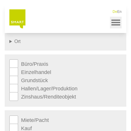
Startseite
Immobiliensuche
De
En
Direkt
zum
Inhalt
Ort
Büro/Praxis
Einzelhandel
Grundstück
Hallen/Lager/Produktion
Zinshaus/Renditeobjekt
Miete/Pacht
Kauf