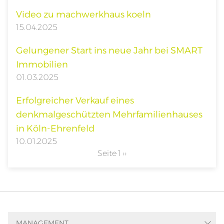
Video zu machwerkhaus koeln
15.04.2025
Gelungener Start ins neue Jahr bei SMART
Immobilien
01.03.2025
Erfolgreicher Verkauf eines
denkmalgeschützten Mehrfamilienhauses
in Köln-Ehrenfeld
10.01.2025
Seitennummerierung
Seite 1
Nächste
››
Seite
MANAGEMENT