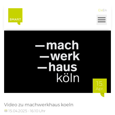
Startseite
Aktuelles
De
En
Direkt
zum
Inhalt
15.
Apr.
Video zu machwerkhaus koeln
15.04.2025 - 16:10 Uhr