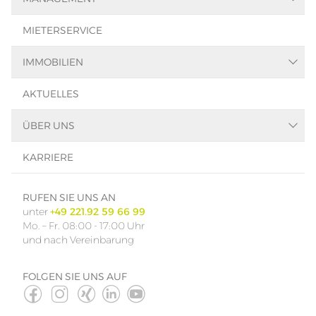
Asset-Management
MIETERSERVICE
Facility-Management
Property-Management
IMMOBILIEN
Immobiliensuche
AKTUELLES
Immobilienbewertung
Immobilienberatung
ÜBER UNS
Referenzen
SMART
KARRIERE
Kontakt
Das Team
RUFEN SIE UNS AN
unter
+49 221.92 59 66 99
Mo. – Fr. 08:00 - 17:00 Uhr
und nach Vereinbarung
FOLGEN SIE UNS AUF