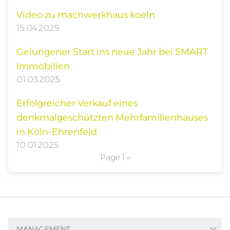
Video zu machwerkhaus koeln
15.04.2025
Gelungener Start ins neue Jahr bei SMART
Immobilien
01.03.2025
Erfolgreicher Verkauf eines
denkmalgeschützten Mehrfamilienhauses
in Köln-Ehrenfeld
10.01.2025
Pagination
Page 1
Next
››
page
MANAGEMENT