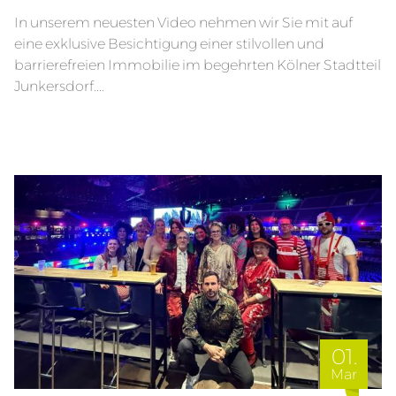
In unserem neuesten Video nehmen wir Sie mit auf
eine exklusive Besichtigung einer stilvollen und
barrierefreien Immobilie im begehrten Kölner Stadtteil
Junkersdorf....
01.
Mar