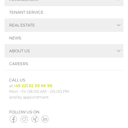
Asset-Management
TENANT SERVICE
Facility-Management
Property-Management
REAL ESTATE
Real Estate Search
NEWS
Immobilienbewertung
Real Estate Consulting
ABOUT US
References
SMART
CAREERS
Contact
Team
CALL US
at
+49 221.92 59 66 99
Mon – Fri 08:00 AM – 05:00 PM
and by appointment
FOLLOW US ON