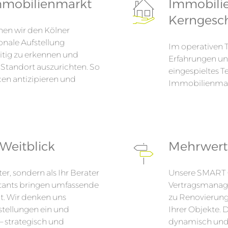
mmobilienmarkt
Immobili
Kerngesch
nen wir den Kölner
onale Aufstellung
Im operativen 
itig zu erkennen und
Erfahrungen und
 Standort auszurichten. So
eingespieltes T
en antizipieren und
Immobilienmana
Weitblick
Mehrwert
ter, sondern als Ihr Berater
Unsere SMART C
ltants bringen umfassende
Vertragsmanage
it. Wir denken uns
zu Renovierun
stellungen ein und
Ihrer Objekte. 
 strategisch und
dynamisch und 