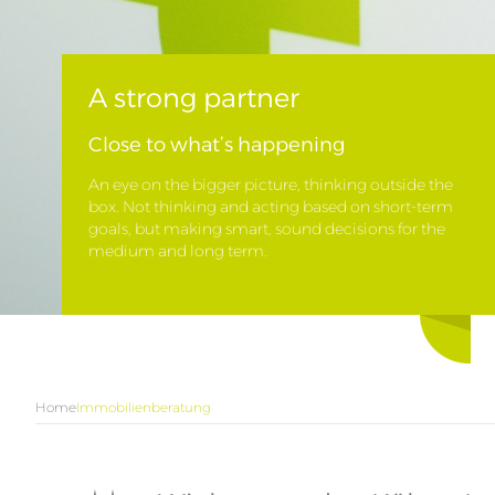
A strong partner
Close to what’s happening
An eye on the bigger picture, thinking outside the
box. Not thinking and acting based on short-term
goals, but making smart, sound decisions for the
medium and long term.
Home
Immobilienberatung