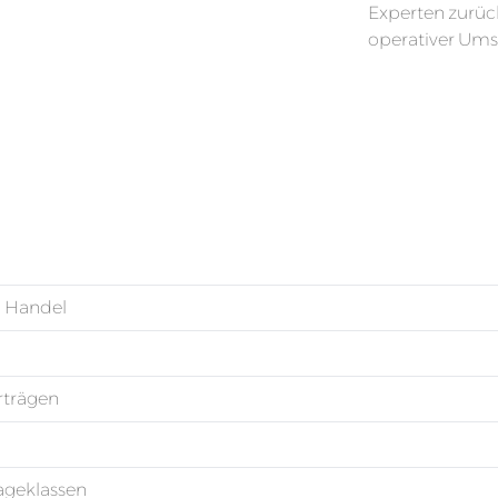
Experten zurüc
operativer Umse
 Handel
rträgen
ageklassen