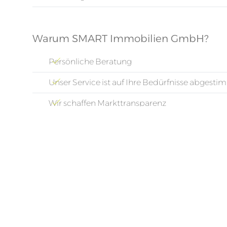
Warum SMART Immobilien GmbH?
Persönliche Beratung
Unser Service ist auf Ihre Bedürfnisse abgesti
Wir schaffen Markttransparenz
Wir erstellen bei Bedarf eine Standortanalyse fü
Wir geben Ihnen eine marktgerechte Preis- u
Wir erstellen in Kooperation mit Architekten I
Wir begleiten und führen für Sie eine zielorien
Wir vergleichen für Sie die Objekte