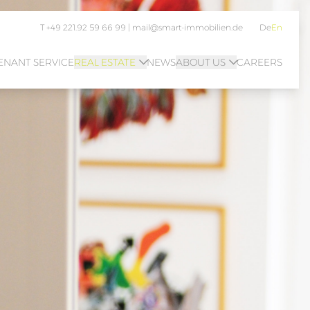
T +49 221.92 59 66 99 |
mail@smart-immobilien.de
De
En
ENANT SERVICE
REAL ESTATE
NEWS
ABOUT US
CAREERS