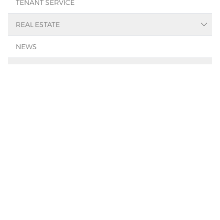
TENANT SERVICE
Facility-Management
Property-Management
REAL ESTATE
Real Estate Search
NEWS
Immobilienbewertung
Real Estate Consulting
ABOUT US
References
SMART
CAREERS
Contact
Team
CALL US
at
+49 221.92 59 66 99
Mon – Fri 08:00 AM – 05:00 PM
and by appointment
FOLLOW US ON