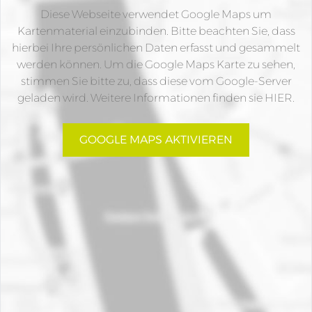
Diese Webseite verwendet Google Maps um
Kartenmaterial einzubinden. Bitte beachten Sie, dass
hierbei Ihre persönlichen Daten erfasst und gesammelt
werden können. Um die Google Maps Karte zu sehen,
stimmen Sie bitte zu, dass diese vom Google-Server
geladen wird. Weitere Informationen finden sie
HIER
.
GOOGLE MAPS AKTIVIEREN