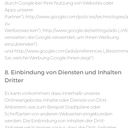
durch Google bei Ihrer Nutzung von Websites oder
Apps unserer
Partner“),
http://www.google.com/policies/technologies/
zu
Werbezwecken“),
http://www.google.de/settings/ads
(„In
verwalten, die Google verwendet, um Ihnen Werbung
einzublenden“)
und
http://www.google.com/ads/preferences
(„Bestimm
Sie, welche Werbung Google Ihnen zeigt“).
8. Einbindung von Diensten und Inhalten
Dritter
Es kann vorkommen, dass innerhalb unseres
Onlineangebotes Inhalte oder Dienste von Dritt-
Anbietern, wie zum Beispiel Stadtpläne oder
Schriftarten von anderen Webseiten eingebunden
werden. Die Einbindung von Inhalten der Dritt-
Anbieter setzt immer voraus, dass die Dritt-Anbieter